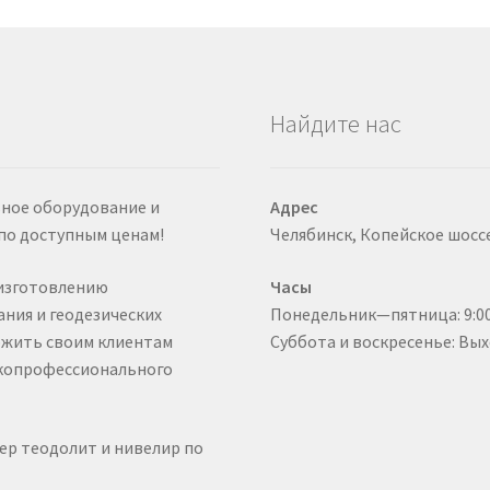
Найдите нас
ьное оборудование и
Адрес
по доступным ценам!
Челябинск, Копейское шоссе
изготовлению
Часы
ния и геодезических
Понедельник—пятница: 9:00
ожить своим клиентам
Суббота и воскресенье: Вы
окопрофессионального
ер теодолит и нивелир по