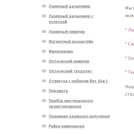
Лазерный дальномер
Мы 
мож
Лазерный дальномер с
рулеткой
*
Ла
Лазерный нивелир
Магнитный кронштейн
*
Ск
Минипризма
*
Оп
Оптический нивелир
Оптический теодолит
*
Те
Отвертка с набором бит 34 в 1
Наш
Пирометр
стр
Прибор вертикального
проектирования
Приемник лазерного излучения
Рейка нивелирная