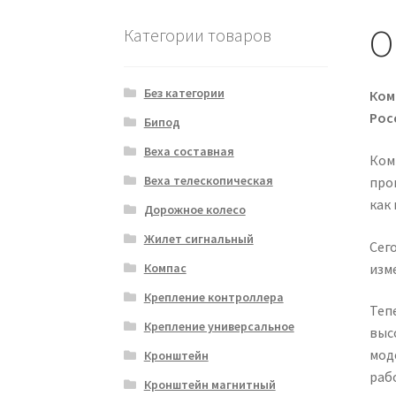
О
Категории товаров
Без категории
Ком
Рос
Бипод
Веха составная
Ком
Веха телескопическая
про
как 
Дорожное колесо
Жилет сигнальный
Сег
изм
Компас
Крепление контроллера
Теп
Крепление универсальное
выс
мод
Кронштейн
раб
Кронштейн магнитный