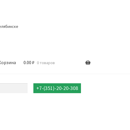
елябинске
Корзина
0.00
₽
0 товаров
+7-(351)-20-20-308