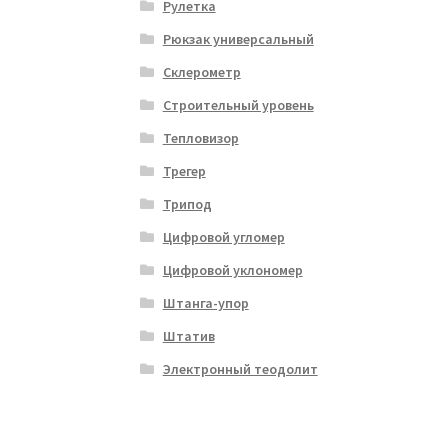
Рулетка
Рюкзак универсальный
Склерометр
Строительный уровень
Тепловизор
Трегер
Трипод
Цифровой угломер
Цифровой уклономер
Штанга-упор
Штатив
Электронный теодолит