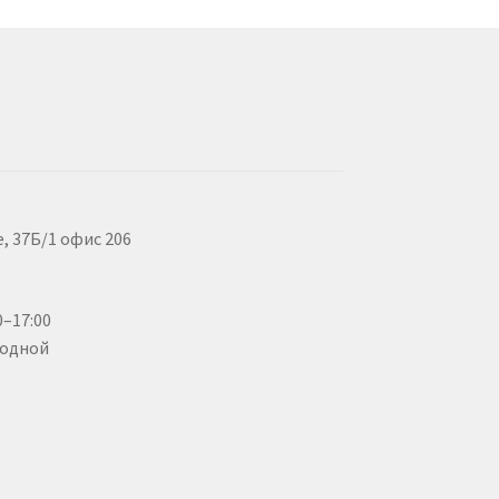
, 37Б/1 офис 206
–17:00
ходной