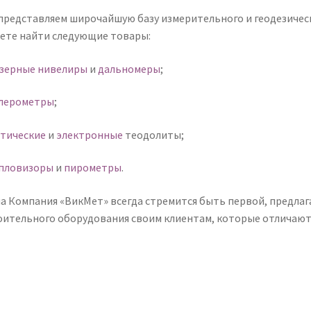
представляем широчайшую базу измерительного и геодезическо
ете найти следующие товары:
зерные нивелиры
и
дальномеры
;
лерометры
;
тические
и
электронные
теодолиты;
пловизоры
и
пирометры
.
а Компания «ВикМет» всегда стремится быть первой, предлаг
оительного оборудования своим клиентам, которые отличают