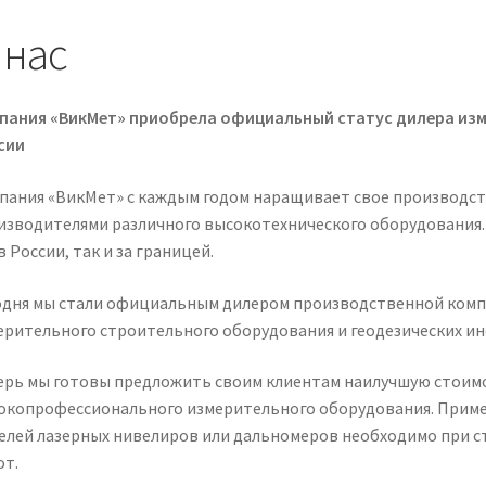
 нас
пания «ВикМет» приобрела официальный статус дилера изм
сии
пания «ВикМет» с каждым годом наращивает свое производст
изводителями различного высокотехнического оборудования.
в России, так и за границей.
одня мы стали официальным дилером производственной комп
ерительного строительного оборудования и геодезических ин
ерь мы готовы предложить своим клиентам наилучшую стоимо
окопрофессионального измерительного оборудования. Приме
елей лазерных нивелиров или дальномеров необходимо при с
от.