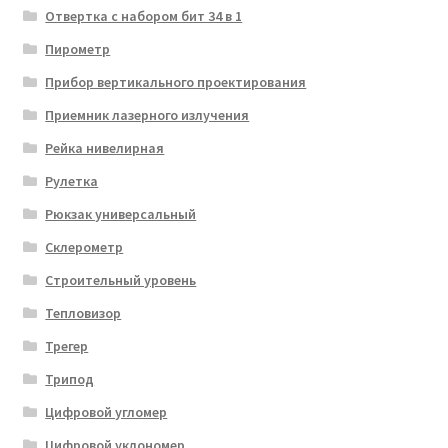
Отвертка с набором бит 34 в 1
Пирометр
Прибор вертикального проектирования
Приемник лазерного излучения
Рейка нивелирная
Рулетка
Рюкзак универсальный
Склерометр
Строительный уровень
Тепловизор
Трегер
Трипод
Цифровой угломер
Цифровой уклономер