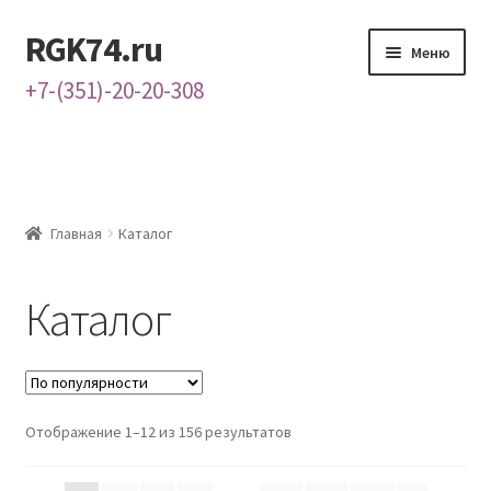
RGK74.ru
Перейти
Перейти
Меню
к
к
+7-(351)-20-20-308
навигации
содержимому
Главная
Каталог
Главная
Каталог
Контакты
Каталог
О нас
Отображение 1–12 из 156 результатов