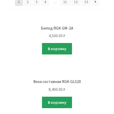
1
2
3
4
…
11
12
13
Бипод RGK GM-2A
4,500.00
₽
В корзину
Веха составная RGK GLS20
8,400.00
₽
В корзину