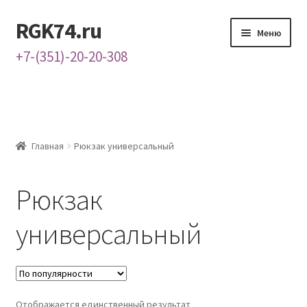
RGK74.ru
Перейти
Перейти
Меню
к
к
+7-(351)-20-20-308
навигации
содержимому
Главная
Каталог
Главная
Рюкзак универсальный
Контакты
Рюкзак
О нас
универсальный
Отображается единственный результат