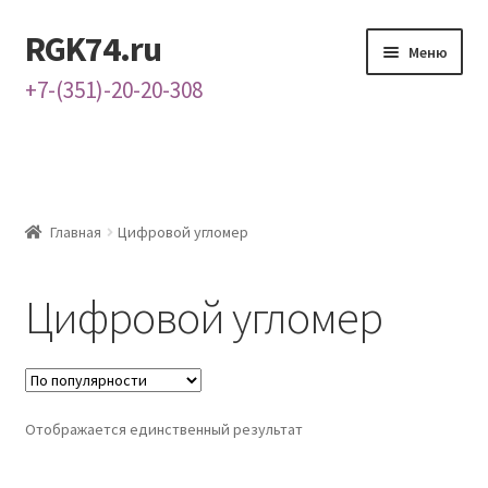
RGK74.ru
Перейти
Перейти
Меню
к
к
+7-(351)-20-20-308
навигации
содержимому
Главная
Каталог
Главная
Цифровой угломер
Контакты
Цифровой угломер
О нас
Отображается единственный результат