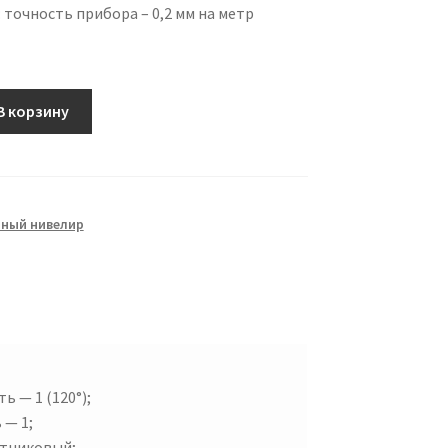
точность прибора – 0,2 мм на метр
В корзину
рный нивелир
ь — 1 (120°);
 — 1;
ятниковый;