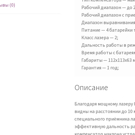
ывы (0)
Рабочий диапазон — до 2
Рабочий диапазон с прие
Диапазон выравнивания 
Питание — 4 батарейки 
Класс лазера — 2;
Дальность работы в режи
Время работы с батареям
Габариты — 112х113х63 
Гарантия — 1 год;
Описание
Благодаря мощному лазеру 
видны на расстоянии до 10 
специального приёмника ла
эффективную дальность ра
компенсатор наклона устр