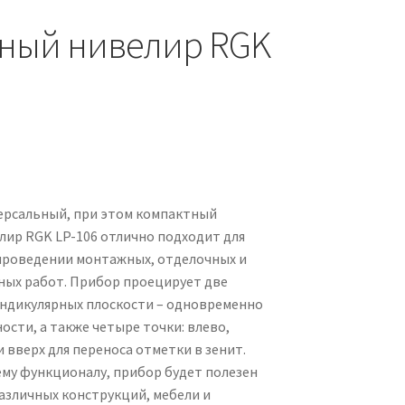
ный нивелир RGK
ерсальный, при этом компактный
лир RGK LP-106 отлично подходит для
проведении монтажных, отделочных и
ных работ. Прибор проецирует две
ндикулярных плоскости – одновременно
ости, а также четыре точки: влево,
и вверх для переноса отметки в зенит.
ему функционалу, прибор будет полезен
азличных конструкций, мебели и