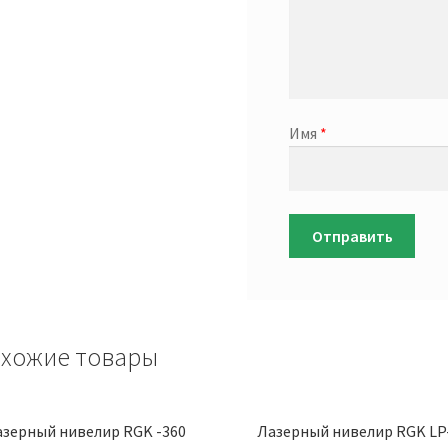
Имя
*
хожие товары
азерный нивелир RGK -360
Лазерный нивелир RGK LP