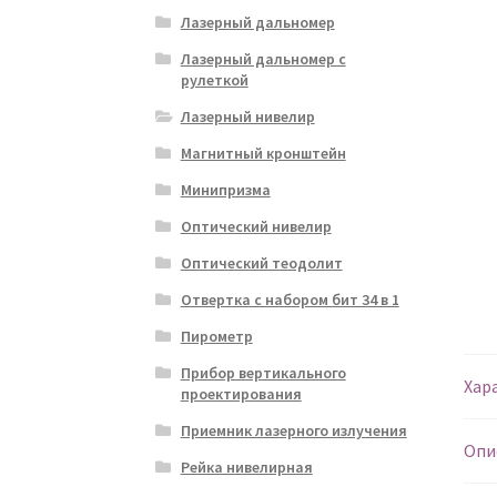
Лазерный дальномер
Лазерный дальномер с
рулеткой
Лазерный нивелир
Магнитный кронштейн
Минипризма
Оптический нивелир
Оптический теодолит
Отвертка с набором бит 34 в 1
Пирометр
Прибор вертикального
Хар
проектирования
Приемник лазерного излучения
Опи
Рейка нивелирная