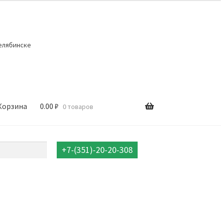
елябинске
Корзина
0.00
₽
0 товаров
+7-(351)-20-20-308