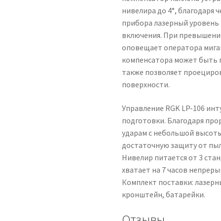
нивелира до 4°, благодаря
прибора лазерный уровень 
включения. При превышени
оповещает оператора мига
компенсатора может быть 
также позволяет проециро
поверхности.
Управление RGK LP-106 инт
подготовки. Благодаря про
ударам с небольшой высоты
достаточную защиту от пыл
Нивелир питается от 3 стан
хватает на 7 часов непрер
Комплект поставки: лазерны
кронштейн, батарейки.
Отзывы