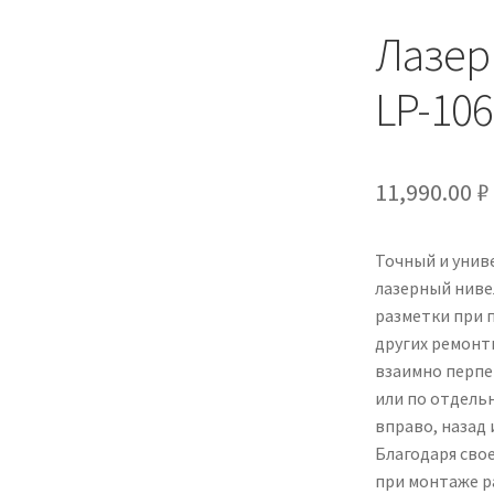
Лазер
LP-106
11,990.00
₽
Точный и унив
лазерный ниве
разметки при 
других ремонт
взаимно перпе
или по отдельн
вправо, назад 
Благодаря сво
при монтаже р