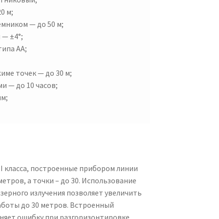
0 м;
мником — до 50 м;
— ±4°;
типа АА;
ме точек — до 30 м;
и — до 10 часов;
мм;
II класса, построенные прибором линии
метров, а точки – до 30. Использование
зерного излучения позволяет увеличить
боты до 30 метров. Встроенный
аняет ошибку при разгоризонтировке