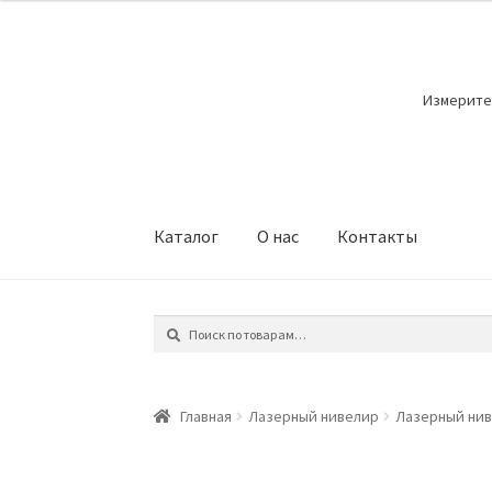
Перейти
Перейти
к
к
Измерите
навигации
содержимому
Каталог
О нас
Контакты
Искать:
Поиск
Главная
Лазерный нивелир
Лазерный нив