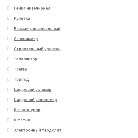
Рейка нивелирная
Рулетка
Рюкзак универсальный
Склерометр
Строительный уровень
Тепловизор
Трегер
Трипод
Цифровой угломер
Цифровой уклономер
Штанга-упор
Штатив
Электронный теодолит