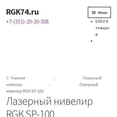
RGK74.ru
Перейти
Перейти
Меню
к
к
+7-(351)-20-20-308
0.00
₽
0
навигации
содержимому
товаро
Главная
в
Каталог
Контакты
О нас
Главная
Лазерный
нивелир
Лазерный
нивелир RGK SP-100
Лазерный нивелир
RGK SP-100