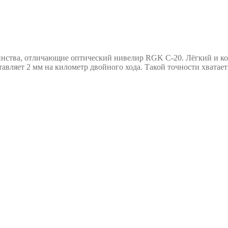
инства, отличающие оптический нивелир RGK C-20. Лёгкий и к
авляет 2 мм на километр двойного хода. Такой точности хватает