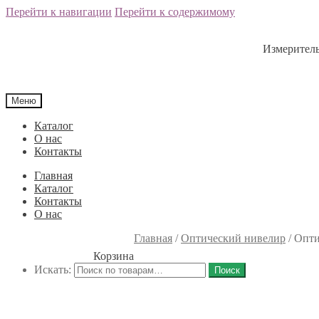
Перейти к навигации
Перейти к содержимому
Измеритель
Меню
Каталог
О нас
Контакты
Главная
Каталог
Контакты
О нас
Главная
/
Оптический нивелир
/
Опти
Корзина
Искать:
Поиск