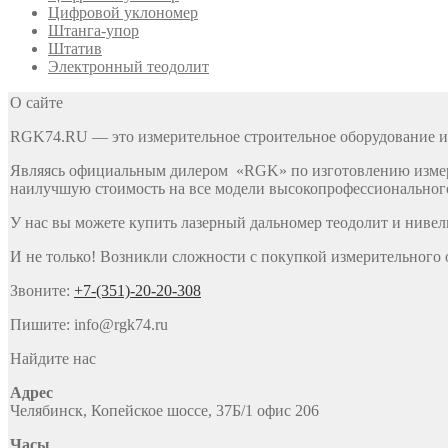
Цифровой уклономер
Штанга-упор
Штатив
Электронный теодолит
О сайте
RGK74.RU — это измерительное строительное оборудование и
Являясь официальным дилером «RGK» по изготовлению измери
наилучшую стоимость на все модели высокопрофессиональног
У нас вы можете купить лазерный дальномер теодолит и нивел
И не только! Возникли сложности с покупкой измерительного 
Звоните:
+7-(351)-20-20-308
Пишите: info@rgk74.ru
Найдите нас
Адрес
Челябинск, Копейское шоссе, 37Б/1 офис 206
Часы