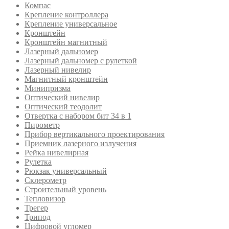
Компас
Крепление контроллера
Крепление универсальное
Кронштейн
Кронштейн магнитный
Лазерный дальномер
Лазерный дальномер с рулеткой
Лазерный нивелир
Магнитный кронштейн
Минипризма
Оптический нивелир
Оптический теодолит
Отвертка с набором бит 34 в 1
Пирометр
Прибор вертикального проектирования
Приемник лазерного излучения
Рейка нивелирная
Рулетка
Рюкзак универсальный
Склерометр
Строительный уровень
Тепловизор
Трегер
Трипод
Цифровой угломер