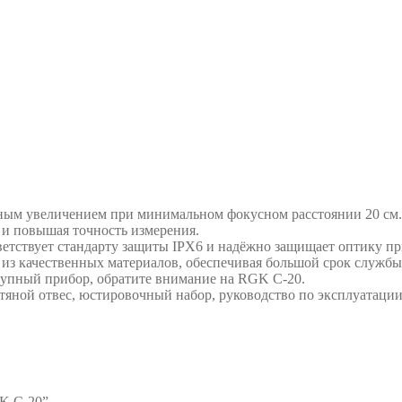
тным увеличением при минимальном фокусном расстоянии 20 см
 и повышая точность измерения.
етствует стандарту защиты IPХ6 и надёжно защищает оптику пр
из качественных материалов, обеспечивая большой срок службы
тупный прибор, обратите внимание на RGK C-20.
яной отвес, юстировочный набор, руководство по эксплуатации
GK C-20”