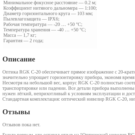
Минимальное фокусное расстояние — 0.2 м;
Коэффициент нитяного дальномера — 1:100;
Диаметр горизонтального круга — 103 мм;
Пылевлагозащита — IPХ6;
Рабочая температура — -20 … +50 °С;
Температура хранения — -40 … +50 °С;
Масса — 1,7 кг;
Гарантия — 2 года;
Описание
Оптика RGK C-20 обеспечивает прямое изображение с 20-кра
значительно упрощает горизонтировку прибора, экономя время
Несмотря на небольшой вес, корпус RGK C-20 полностью соотв
транспортировке или падении. Все детали прибора выполнены 
нужен лёгкий, неприхотливый к условиям эксплуатации и дос
Стандартная комплектация: оптический нивелир RGK C-20, нит
Отзывы
Отзывов пока нет.
Будьте первым, кто оставил отзыв на “Оптический нивелир R