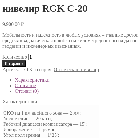
нивелир RGK C-20
9,900.00
₽
Мобильность и надёжность в любых условиях – главные досто
средняя квадратическая ошибка на километр двойного хода сост
геодезии и инженерных изысканиях.
Количество
В корзину
Артикул:
70
Категория:
Оптический нивелир
Характеристики
Описание
Отзывы (0)
Характеристики
СКО на 1 км двойного хода — 2 мм;
Увеличение — 20 крат;
Рабочий диапазон компенсатора — 15';
Изображение — Прямое;
Угол поля зрения — 1°25';