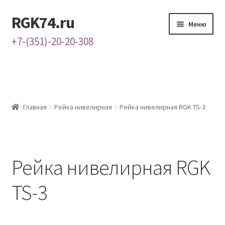
RGK74.ru
Перейти
Перейти
Меню
к
к
+7-(351)-20-20-308
навигации
содержимому
Главная
Каталог
Главная
Рейка нивелирная
Рейка нивелирная RGK TS-3
Контакты
О нас
Рейка нивелирная RGK
TS-3