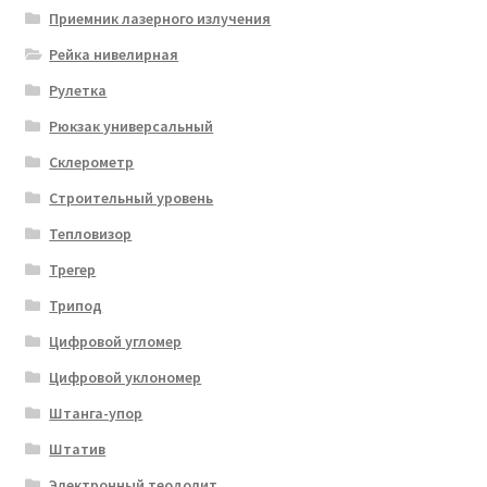
Приемник лазерного излучения
Рейка нивелирная
Рулетка
Рюкзак универсальный
Склерометр
Строительный уровень
Тепловизор
Трегер
Трипод
Цифровой угломер
Цифровой уклономер
Штанга-упор
Штатив
Электронный теодолит