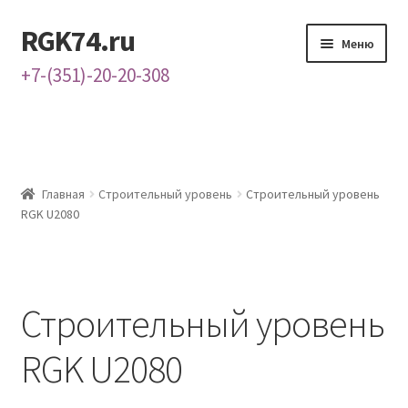
RGK74.ru
Перейти
Перейти
Меню
к
к
+7-(351)-20-20-308
навигации
содержимому
Главная
Каталог
Главная
Строительный уровень
Строительный уровень
Контакты
RGK U2080
О нас
Строительный уровень
RGK U2080