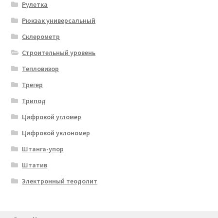
Рулетка
Рюкзак универсальный
Склерометр
Строительный уровень
Тепловизор
Трегер
Трипод
Цифровой угломер
Цифровой уклономер
Штанга-упор
Штатив
Электронный теодолит