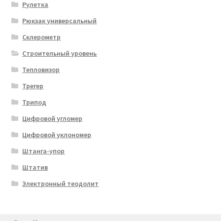
Рулетка
Рюкзак универсальный
Склерометр
Строительный уровень
Тепловизор
Трегер
Трипод
Цифровой угломер
Цифровой уклономер
Штанга-упор
Штатив
Электронный теодолит