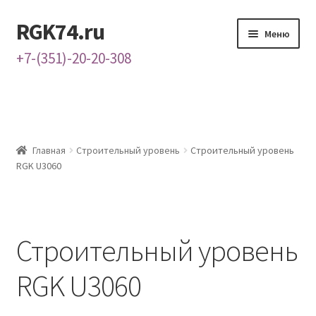
RGK74.ru
Перейти
Перейти
Меню
к
к
+7-(351)-20-20-308
навигации
содержимому
Главная
Каталог
Главная
Строительный уровень
Строительный уровень
Контакты
RGK U3060
О нас
Строительный уровень
RGK U3060