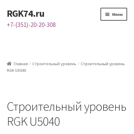
RGK74.ru
Перейти
Перейти
Меню
к
к
+7-(351)-20-20-308
навигации
содержимому
Главная
Каталог
Главная
Строительный уровень
Строительный уровень
Контакты
RGK U5040
О нас
Строительный уровень
RGK U5040