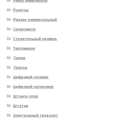
Рейка нивелирная
Рулетка
Рюкзак универсальный
Склерометр
Строительный уровень
Тепловизор
Трегер
Трипод
Цифровой угломер
Цифровой уклономер
Штанга-упор
Штатив
Электронный теодолит