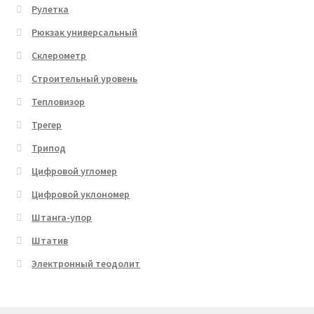
Рулетка
Рюкзак универсальный
Склерометр
Строительный уровень
Тепловизор
Трегер
Трипод
Цифровой угломер
Цифровой уклономер
Штанга-упор
Штатив
Электронный теодолит