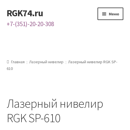
RGK74.ru
Перейти
Перейти
Меню
к
к
+7-(351)-20-20-308
навигации
содержимому
Главная
Каталог
Главная
Лазерный нивелир
Лазерный нивелир RGK SP-
Контакты
610
О нас
Лазерный нивелир
RGK SP-610